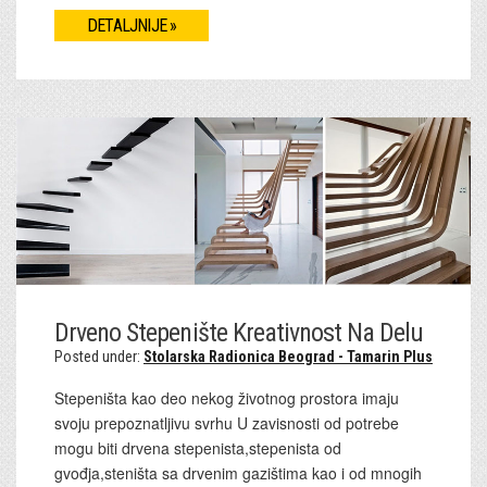
DETALJNIJE »
Drveno Stepenište Kreativnost Na Delu
Posted under:
Stolarska Radionica Beograd - Tamarin Plus
Stepeništa kao deo nekog životnog prostora imaju
svoju prepoznatljivu svrhu U zavisnosti od potrebe
mogu biti drvena stepenista,stepenista od
gvođja,steništa sa drvenim gazištima kao i od mnogih