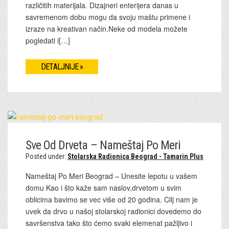
različitih materijala. Dizajneri enterijera danas u
savremenom dobu mogu da svoju maštu primene i
izraze na kreativan način.Neke od modela možete
pogledati i[…]
DETALJNIJE »
Sve Od Drveta – Nameštaj Po Meri
Posted under:
Stolarska Radionica Beograd - Tamarin Plus
Nameštaj Po Meri Beograd – Unesite lepotu u vašem
domu Kao i što kaže sam naslov,drvetom u svim
oblicima bavimo se vec više od 20 godina. Cilj nam je
uvek da drvo u našoj stolarskoj radionici dovedemo do
savršenstva tako što ćemo svaki elemenat pažljivo i