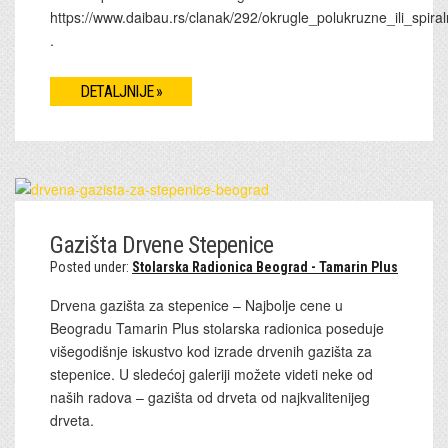
https://www.daibau.rs/clanak/292/okrugle_polukruzne_ili_spira
.
DETALJNIJE »
Gazišta Drvene Stepenice
Posted under:
Stolarska Radionica Beograd - Tamarin Plus
Drvena gazišta za stepenice – Najbolje cene u
Beogradu Tamarin Plus stolarska radionica poseduje
višegodišnje iskustvo kod izrade drvenih gazišta za
stepenice. U sledećoj galeriji možete videti neke od
naših radova – gazišta od drveta od najkvalitenijeg
drveta.