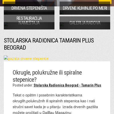
DRVENA STEPENIŠTA
DRVENE KUHINJE PO MERI
RESTAURACIJA
NAMEŠTAJA
GALERIJA RADOVA
STOLARSKA RADIONICA TAMARIN PLUS
BEOGRAD
Okrugle, polukružne ili spiralne
stepenice?
Posted under:
Stolarska Radionica Beograd - Tamarin Plus
Tekst o opštim i posebnim karakteristikama
okruglih,polukružnih ili spiralnih stepenica kao i naš
stručni savet kada je u pitanju izrada drvenih gazišta
možete pročitati u DaiBau Magazinu: