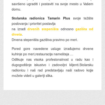
savršeno ugraditi i postaviti na svoje mesto u Vašem
domu.
Stolarska radionica Tamarin Plus
svoje težište
poslovanja i prioritet postavlja
na izradi
drvenih stepeništa
odnosno
gazišta od
drveta
.
Drvena stepeništa gazištva pravimo po meri.
Pored gore navedene usluge izrađujemo drvene
kuhinje po meri,restauracija nameštaja …
Odlikuje nas visoka profesionalnost u radu kao i
dugogodišnje iskustvo i zadovoljni klijenti.Stolarsku
radionicu i naš rad predstavljaju naši radovo kojje
možete videti u galeriji slika.