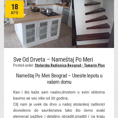
18
APR
Sve Od Drveta – Nameštaj Po Meri
Posted under:
Stolarska Radionica Beograd - Tamarin Plus
Nameštaj Po Meri Beograd – Unesite lepotu u
vašem domu
Kao i što kaže sam naslov,drvetom u svim oblicima
bavimo se vec više od 20 godina.
Cilj nam je uvek da drvo u našoj stolarskoj radionici
dovedemo do savršenstva tako što ćemo svaki
elemenat pažljivo i detaljno obraditi,izraditii i na kraju