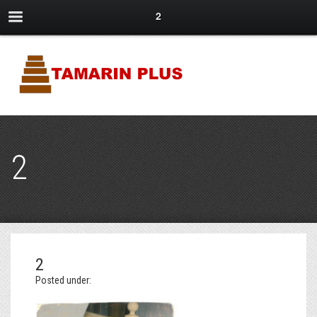
2
2
2
Posted under: